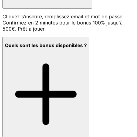
Cliquez s'inscrire, remplissez email et mot de passe.
Confirmez en 2 minutes pour le bonus 100% jusqu'à
500€. Prêt à jouer.
Quels sont les bonus disponibles ?