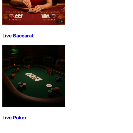
Live Baccarat
Live Poker
Paris sportifs variés