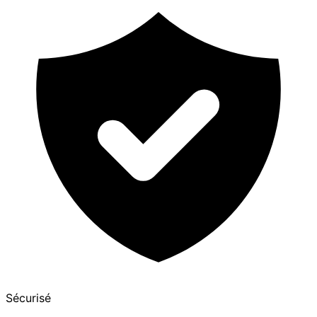
Sécurisé