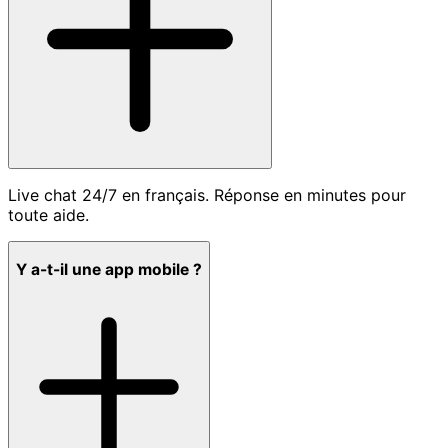
Live chat 24/7 en français. Réponse en minutes pour
toute aide.
Y a-t-il une app mobile ?