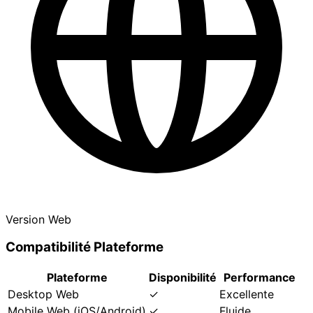
Version Web
Compatibilité Plateforme
Plateforme
Disponibilité
Performance
Desktop Web
✓
Excellente
Mobile Web (iOS/Android)
✓
Fluide