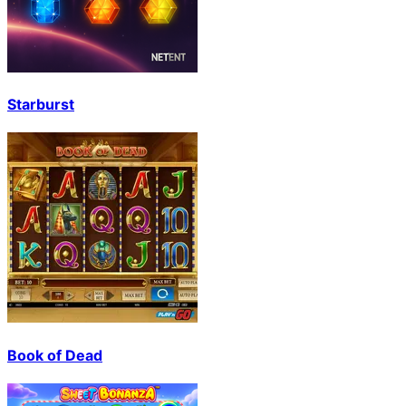
Starburst
Book of Dead