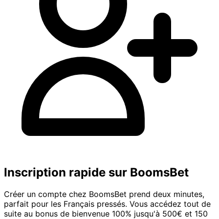
Inscription rapide sur BoomsBet
Créer un compte chez BoomsBet prend deux minutes,
parfait pour les Français pressés. Vous accédez tout de
suite au bonus de bienvenue 100% jusqu'à 500€ et 150