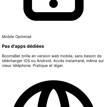
Mobile Optimisé
Pas d'apps dédiées
BoomsBet brille en version web mobile, sans besoin de
télécharger iOS ou Android. Accès instantané, même sur
vieux téléphone. Pratique et léger.