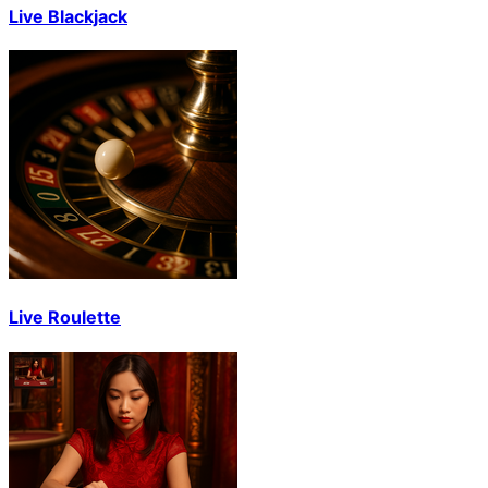
Live Blackjack
Live Roulette