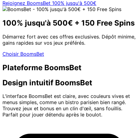
Rejoignez BoomsBet
100% jusqu'à 500€
100% jusqu'à 500€ + 150 Free Spins
Démarrez fort avec ces offres exclusives. Dépôt minime,
gains rapides sur vos jeux préférés.
Choisir BoomsBet
Plateforme BoomsBet
Design intuitif BoomsBet
L'interface BoomsBet est claire, avec couleurs vives et
menus simples, comme un bistro parisien bien rangé.
Trouvez jeux et bonus en un clin d'œil, sans fouillis.
Parfait pour jouer détendu après le boulot.